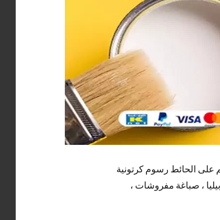
سم على الحائط رسوم كرتونية
بيليا ، صباغة مفروشات ،