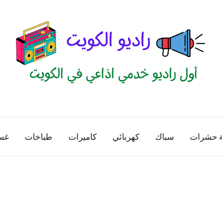
راديو
اول
منصة
الكويت
اذاعية
ة حشرات
سباك
كهربائي
كاميرات
طباخات
غس
للاعلانات
الخدمية
بالكويت