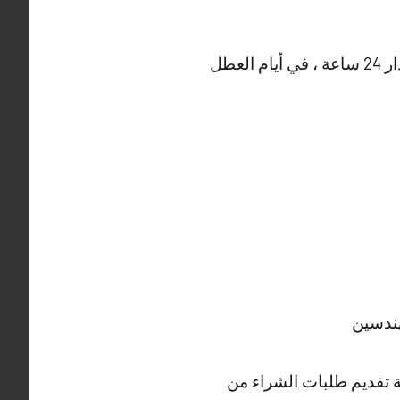
و العديد من الأعمال التي تتميز بها شركة صباغ السالمية ، حيث أن خدماتنا متوفرة على مدار 24 ساعة ، في أيام العطل
هندسين
لة تقديم طلبات الشراء من