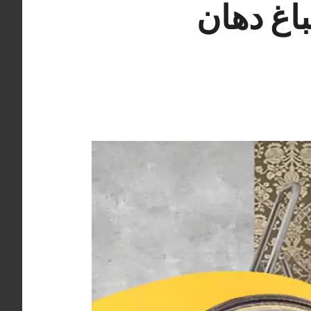
 السالمية 66405052 صباغ دهان