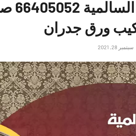
صباغ هندي
كيب ورق جدران
سبتمبر 28, 2021
لا
توجد
تعليقات