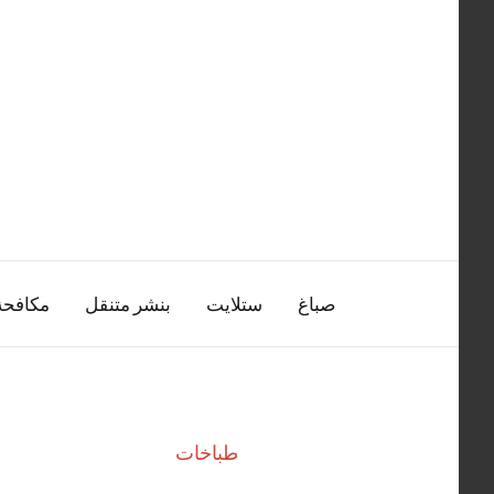
التجاوز
إلى
المحتوى
صباغ
ستلايت
بنشر متنقل
مكافح
طباخات