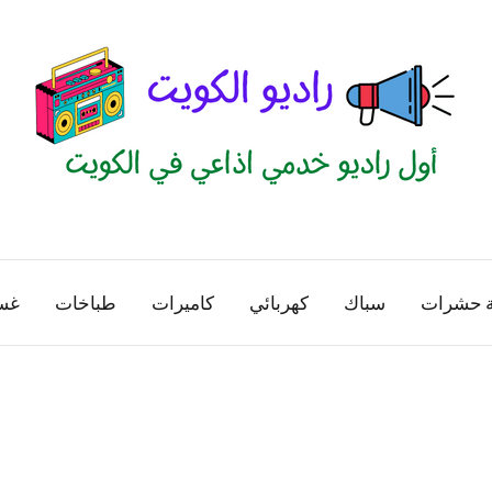
راديو
اول
منصة
الكويت
اذاعية
ة حشرات
سباك
كهربائي
كاميرات
طباخات
غس
للاعلانات
الخدمية
بالكويت