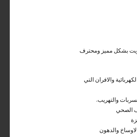
كويت بشكل مميز ومحترف
هربائية والافران التي
تسربات والتهريب.
يف الصحي
زة
لاوساخ والدهون