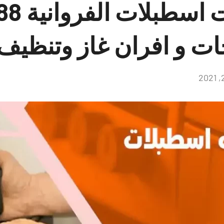
فني طباخ
ات و افران غاز وتنظيف
لا
توجد
تعليقات