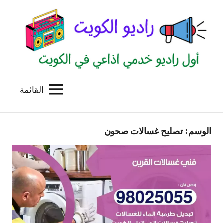
لتجاوز
لى
لمحتوى
القائمة
راديو
اول
منصة
الكويت
اذاعية
الوسم:
تصليح غسالات صحون
للاعلانات
الخدمية
بالكويت