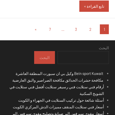
تابع القراءة
تعدد
المقالات
»
7
…
3
2
1
التالية
صفحات
المقالات
البحث
البحث
Bein sport Kuwait وكيل بي ان سبورت المنطقة العاشرة
مكافحة حشرات الحدائق مكافحة الصراصير والبق العارضية
أرقام فني ستلايت فني رسيفر ستلايت أفضل فني ستلايت في
الشويخ السكنية
أسئلة شائعة حول تركيب الستلايت في الجهراء و الكويت
أسعار فني ستلايت المنقف مميزات الدش المركزي الكويت
أسعار مقوي سيرفس البر صيانة وتصليح مقوي سيرفس البر