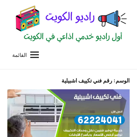
لتجاوز
لى
لمحتوى
القائمة
راديو
اول
منصة
الكويت
اذاعية
الوسم:
رقم فني تكييف اشبيلية
للاعلانات
الخدمية
بالكويت