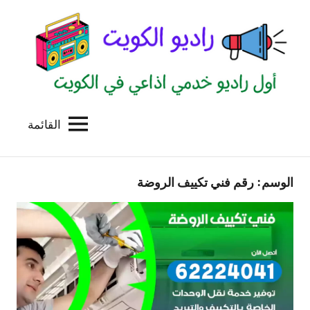
لتجاوز
لى
لمحتوى
القائمة
راديو
اول
منصة
الكويت
اذاعية
الوسم:
رقم فني تكييف الروضة
للاعلانات
الخدمية
بالكويت