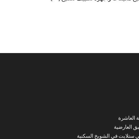
ق العارضية
ي ستلايت في الشويخ السكنية