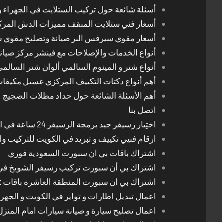
أسئلة شائعة حول تركيب الستلايت في الجهراء و
أسعار فني ستلايت المنقف مميزات الدش المر
أسعار مقوي سيرفس البر صيانة وتصليح مقوي 
أنواع الخدمات والإصلاحات مع فينشر مركز صيان
أنواع شتر و المينوم السالمي ألوان شتر السالم
أهم أنواع دكتات التكييف المركزي غسيل مكيفا
أهم الأسئلة الشائعة حول حداد مظلات الضجيج
اتصل بنا
اختِيار رسيفر جيد برمجة الرسيفر 24 ساعة في الكويت
ارقام فنيي تكييف و تبريد في الكويت للتركيب وا
اشتراك باقات بي ان سبورت السعودية فوري
اشتراك بي أن سبورت تركيب رسيفر الشويخ في
اشتراك بي ان سبورت المنطقة العاشرة باقات Bein Sport الجديدة
اعمال تبديل اطارات و تواير في الكويت و الجهرا
اعمال تصليح سيارة و صيانة سيارات امام المنز