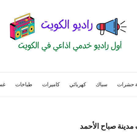
راديو
اول
منصة
الكويت
اذاعية
ة حشرات
سباك
كهربائي
كاميرات
طباخات
غس
للاعلانات
الخدمية
بالكويت
مدينة صباح الأحمد