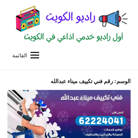
لتجاوز
لى
لمحتوى
القائمة
راديو
اول
منصة
الكويت
اذاعية
الوسم:
رقم فني تكييف ميناء عبدالله
للاعلانات
الخدمية
بالكويت