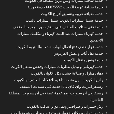
خدمة سحب سيارات ونش كرين سطحة في الكويت
خدمة ضيافة عربية الكويت 66875552 خدمة فورية
خدمة ضيافة عربية وتنسيق أفراح الكويت
خدمة غسيل سيارات الكويت غسيل سيارات بالبيت
خدمة فني ستلايت المنقف فني ستلايت ورسيفر ب المنقف
خدمة كهرباء سيارات عند البيت كهرباء وميكانيك سيارات
الاحمدي
خدمة نجار هندي فتح اقفال ابواب خشب والمنيوم الكويت
خدمة نقل أثاث وعفش الفردوس
خدمة ونش متنقل الكويت
خدمةكهربائي و تبديل بطاريات سيارات وفحص متنقل الكويت
دهان منازل و صباغة خشب بكل الالوان بالكويت
راديو الكويت - أول منصة إذاعية للاعلانات الخدمية بالكويت
رسيفر انترنت واي فاي iptv خدمة فني ستلايت المنقف
رسيفر بي ان سبورت رقم خدمة عملاء بي ان سبورت المنطقة
العاشرة
رش حشرات و صراصير ونمل بق و عناكب بالكويت
رش حشرات و مكافحة قوارض و توفير مبيدات حشرية بالكويت