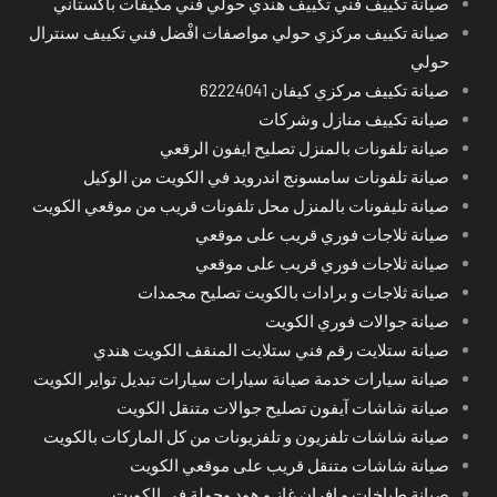
صيانة تكييف فني تكييف هندي حولي فني مكيفات باكستاني
صيانة تكييف مركزي حولي مواصفات افْضل فني تكييف سنترال
حولي
صيانة تكييف مركزي كيفان 62224041
صيانة تكييف منازل وشركات
صيانة تلفونات بالمنزل تصليح ايفون الرقعي
صيانة تلفونات سامسونج اندرويد في الكويت من الوكيل
صيانة تليفونات بالمنزل محل تلفونات قريب من موقعي الكويت
صيانة ثلاجات فوري قريب على موقعي
صيانة ثلاجات فوري قريب على موقعي
صيانة ثلاجات و برادات بالكويت تصليح مجمدات
صيانة جوالات فوري الكويت
صيانة ستلايت رقم فني ستلايت المنقف الكويت هندي
صيانة سيارات خدمة صيانة سيارات سيارات تبديل تواير الكويت
صيانة شاشات آيفون تصليح جوالات متنقل الكويت
صيانة شاشات تلفزيون و تلفزيونات من كل الماركات بالكويت
صيانة شاشات متنقل قريب على موقعي الكويت
صيانة طباخات و افران غاز و هود وجولة في الكويت