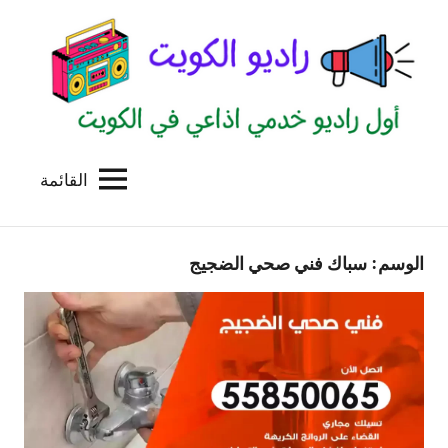
لتجاوز
لى
لمحتوى
القائمة
راديو
اول
منصة
الكويت
اذاعية
الوسم:
سباك فني صحي الضجيج
للاعلانات
الخدمية
بالكويت