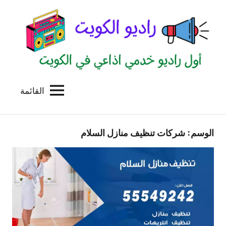
لتجاوز
لى
لمحتوى
القائمة
راديو
اول
منصة
الكويت
اذاعية
الوسم:
شركات تنظيف منازل السلام
للاعلانات
الخدمية
بالكويت