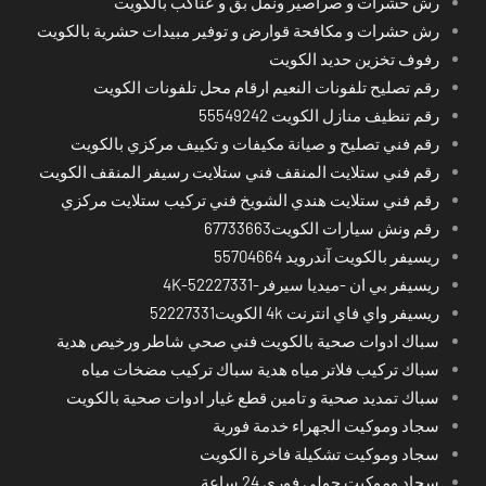
رش حشرات و صراصير ونمل بق و عناكب بالكويت
رش حشرات و مكافحة قوارض و توفير مبيدات حشرية بالكويت
رفوف تخزين حديد الكويت
رقم تصليح تلفونات النعيم ارقام محل تلفونات الكويت
رقم تنظيف منازل الكويت 55549242
رقم فني تصليح و صيانة مكيفات و تكييف مركزي بالكويت
رقم فني ستلايت المنقف فني ستلايت رسيفر المنقف الكويت
رقم فني ستلايت هندي الشويخ فني تركيب ستلايت مركزي
رقم ونش سيارات الكويت67733663
ريسيفر بالكويت آندرويد 55704664
ريسيفر بي ان -ميديا سيرفر-4K-52227331
ريسيفر واي فاي انترنت 4k الكويت52227331
سباك ادوات صحية بالكويت فني صحي شاطر ورخيص هدية
سباك تركيب فلاتر مياه هدية سباك تركيب مضخات مياه
سباك تمديد صحية و تامين قطع غيار ادوات صحية بالكويت
سجاد وموكيت الجهراء خدمة فورية
سجاد وموكيت تشكيلة فاخرة الكويت
سجاد وموكيت حولي فوري 24 ساعة