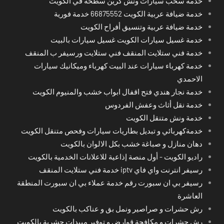
خدمة سحب سيارات ونش كرين سطحة في الكويت
خدمة ضيافة عربية الكويت 66875552 خدمة فورية
خدمة ضيافة عربية وتنسيق أفراح الكويت
خدمة غسيل سيارات الكويت غسيل سيارات بالبيت
خدمة فني ستلايت المنقف فني ستلايت ورسيفر ب المنقف
خدمة كهرباء سيارات عند البيت كهرباء وميكانيك سيارات
الاحمدي
خدمة نجار هندي فتح اقفال ابواب خشب والمنيوم الكويت
خدمة نقل أثاث وعفش الفردوس
خدمة ونش متنقل الكويت
خدمةكهربائي و تبديل بطاريات سيارات وفحص متنقل الكويت
دهان منازل و صباغة خشب بكل الالوان بالكويت
راديو الكويت - أول منصة إذاعية للاعلانات الخدمية بالكويت
رسيفر انترنت واي فاي iptv خدمة فني ستلايت المنقف
رسيفر بي ان سبورت رقم خدمة عملاء بي ان سبورت المنطقة
العاشرة
رش حشرات و صراصير ونمل بق و عناكب بالكويت
رش حشرات و مكافحة قوارض و توفير مبيدات حشرية بالكويت