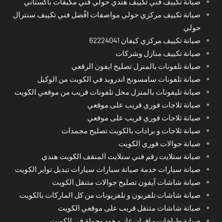
صيانة تكييف فني تكييف هندي حولي فني مكيفات باكستاني
صيانة تكييف مركزي حولي مواصفات افْضل فني تكييف سنترال
حولي
صيانة تكييف مركزي كيفان 62224041
صيانة تكييف منازل وشركات
صيانة تلفونات بالمنزل تصليح ايفون الرقعي
صيانة تلفونات سامسونج اندرويد في الكويت من الوكيل
صيانة تليفونات بالمنزل محل تلفونات قريب من موقعي الكويت
صيانة ثلاجات فوري قريب على موقعي
صيانة ثلاجات فوري قريب على موقعي
صيانة ثلاجات و برادات بالكويت تصليح مجمدات
صيانة جوالات فوري الكويت
صيانة ستلايت رقم فني ستلايت المنقف الكويت هندي
صيانة سيارات خدمة صيانة سيارات سيارات تبديل تواير الكويت
صيانة شاشات آيفون تصليح جوالات متنقل الكويت
صيانة شاشات تلفزيون و تلفزيونات من كل الماركات بالكويت
صيانة شاشات متنقل قريب على موقعي الكويت
صيانة طباخات و افران غاز و هود وجولة في الكويت