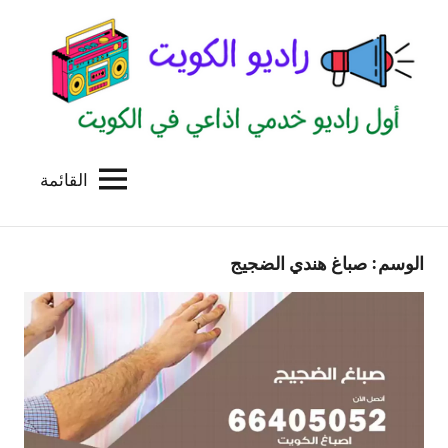
لتجاوز
لى
لمحتوى
القائمة
راديو
اول
منصة
الكويت
اذاعية
الوسم:
صباغ هندي الضجيج
للاعلانات
الخدمية
بالكويت