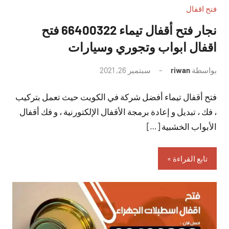
فتح اقفال
نجار فتح أقفال تيماء 66400322 فتح
اقفال ابواب وتجوري وسيارات
بواسطة
riwan
سبتمبر 26, 2021
لا
توجد
فتح أقفال تيماء أفضل شركة في الكويت حيث تعمل بتركيب
تعليقات
، فك ، تبديل و إعادة برمجة الأقفال الإلكتورنية ، و فك أقفال
الأبواب الخشبية […]
تابع القراءة