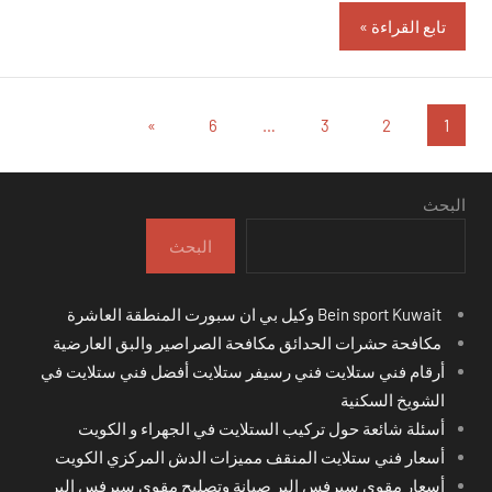
تابع القراءة
تعدد
المقالات
»
6
…
3
2
1
التالية
صفحات
المقالات
البحث
البحث
Bein sport Kuwait وكيل بي ان سبورت المنطقة العاشرة
مكافحة حشرات الحدائق مكافحة الصراصير والبق العارضية
أرقام فني ستلايت فني رسيفر ستلايت أفضل فني ستلايت في
الشويخ السكنية
أسئلة شائعة حول تركيب الستلايت في الجهراء و الكويت
أسعار فني ستلايت المنقف مميزات الدش المركزي الكويت
أسعار مقوي سيرفس البر صيانة وتصليح مقوي سيرفس البر