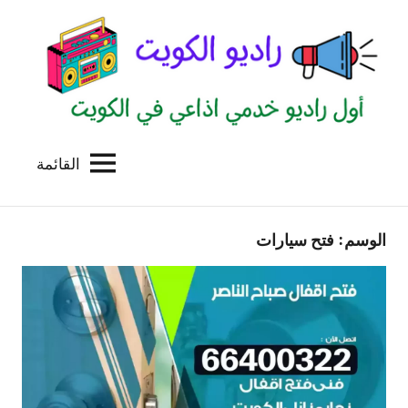
لتجاوز
لى
لمحتوى
القائمة
راديو
اول
منصة
الكويت
اذاعية
الوسم:
فتح سيارات
للاعلانات
الخدمية
بالكويت