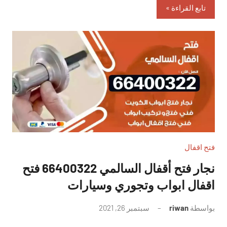
تابع القراءة
فتح اقفال
نجار فتح أقفال السالمي 66400322 فتح
اقفال ابواب وتجوري وسيارات
بواسطة
riwan
سبتمبر 26, 2021
لا
توجد