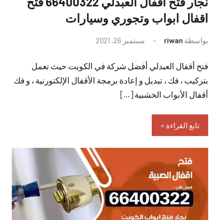
نجار فتح أقفال العبدلي 66400322 فتح
اقفال ابواب وتجوري وسيارات
بواسطة
riwan
سبتمبر 26, 2021
لا
توجد
فتح أقفال العبدلي أفضل شركة في الكويت حيث تعمل
تعليقات
بتركيب ، فك ، تبديل و إعادة برمجة الأقفال الإلكتورنية ، و فك
أقفال الأبواب الخشبية […]
تابع القراءة