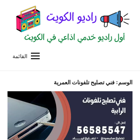
لتجاوز
لى
لمحتوى
القائمة
راديو
اول
منصة
الكويت
اذاعية
الوسم:
فني تصليح تلفونات العمرية
للاعلانات
الخدمية
بالكويت