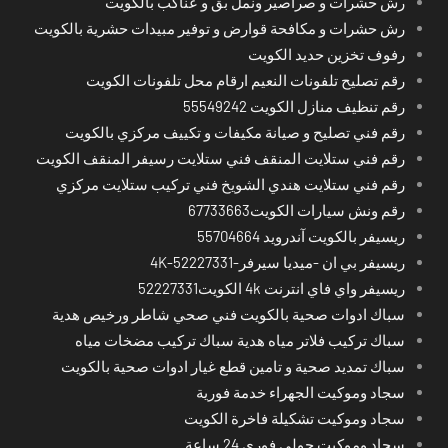
رش حشرات و صراصير ونمل بق و عناكب بالكويت
رش حشرات و مكافحة قوارض و توفير مبيدات حشرية بالكويت
رفوف تخزين حديد الكويت
رقم تصليح تلفونات النعيم ارقام محل تلفونات الكويت
رقم تنظيف منازل الكويت 55549242
رقم فني تصليح و صيانة مكيفات و تكييف مركزي بالكويت
رقم فني ستلايت المنقف فني ستلايت رسيفر المنقف الكويت
رقم فني ستلايت هندي الشويخ فني تركيب ستلايت مركزي
رقم ونش سيارات الكويت67733663
ريسيفر بالكويت آندرويد 55704664
ريسيفر بي ان -ميديا سيرفر-4K-52227331
ريسيفر واي فاي انترنت 4k الكويت52227331
سباك ادوات صحية بالكويت فني صحي شاطر ورخيص هدية
سباك تركيب فلاتر مياه هدية سباك تركيب مضخات مياه
سباك تمديد صحية و تامين قطع غيار ادوات صحية بالكويت
سجاد وموكيت الجهراء خدمة فورية
سجاد وموكيت تشكيلة فاخرة الكويت
سجاد وموكيت حولي فوري 24 ساعة