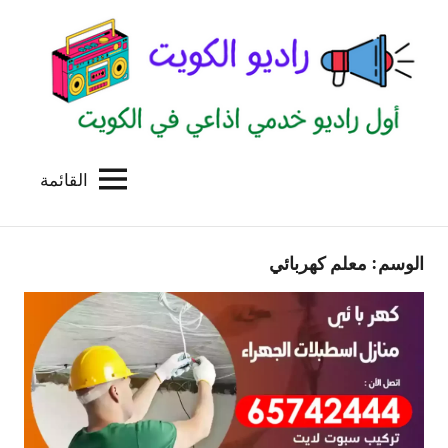
لتجاوز
لى
لمحتوى
القائمة
راديو
اول
منصة
الكويت
اذاعية
الوسم:
معلم كهربائي
للاعلانات
الخدمية
بالكويت