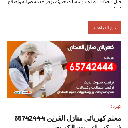
فلل محلات مطاعم ومنشآت حديثة نوفر خدمة صيانة وإصلاح
[…]
تابع القراءة
كهربائي
معلم كهربائي منازل القرين 65742444
فني كهرباء بيوت الكويت