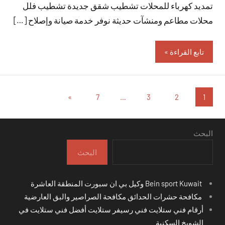
تمديد كهرباء للمحلات تشطيب شقق جديدة تشطيب فلل
محلات مطاعم ومنشآت حديثة نوفر خدمة صيانة وإصلاح […]
تابع القراءة
تعدد
المقالات
»
7
…
3
2
1
التالية
صفحات
المقالات
البحث
البحث
Bein sport Kuwait وكيل بي ان سبورت المنطقة العاشرة
مكافحة حشرات الحدائق مكافحة الصراصير والبق العارضية
أرقام فني ستلايت فني رسيفر ستلايت أفضل فني ستلايت في
الشويخ السكنية