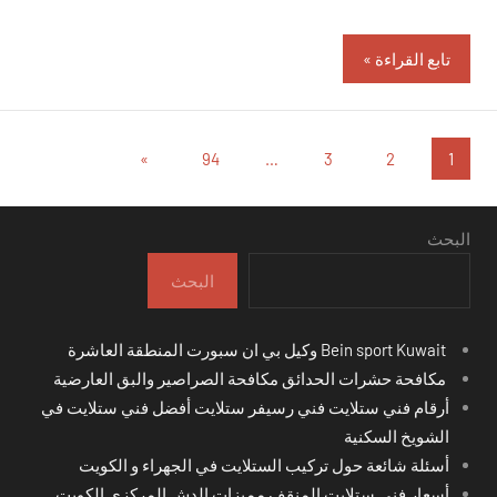
تابع القراءة
تعدد
المقالات
»
94
…
3
2
1
التالية
صفحات
المقالات
البحث
البحث
Bein sport Kuwait وكيل بي ان سبورت المنطقة العاشرة
مكافحة حشرات الحدائق مكافحة الصراصير والبق العارضية
أرقام فني ستلايت فني رسيفر ستلايت أفضل فني ستلايت في
الشويخ السكنية
أسئلة شائعة حول تركيب الستلايت في الجهراء و الكويت
أسعار فني ستلايت المنقف مميزات الدش المركزي الكويت