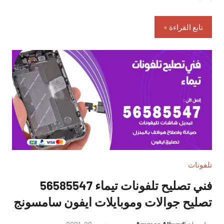
تابع القراءة
تلفونات
فني تصليح تلفونات تيماء 56585547
تصليح جوالات وموبايلات ايفون سامسونج