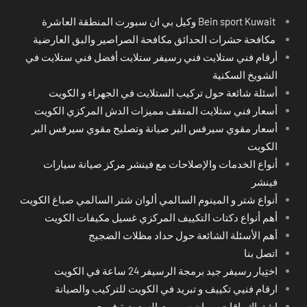
Bein sport Kuwait وكيل بي ان سبورت المنطقة العاشرة
مكافحة حشرات الحدائق مكافحة الصراصير والبق العارضية
أرقام فني ستلايت فني رسيفر ستلايت أفضل فني ستلايت في
الشويخ السكنية
أسئلة شائعة حول تركيب الستلايت في الجهراء و الكويت
أسعار فني ستلايت المنقف مميزات الدش المركزي الكويت
أسعار مقوي سيرفس البر صيانة وتصليح مقوي سيرفس البر
الكويت
أنواع الخدمات والإصلاحات مع فينشر مركز صيانة سيارات
فينشر
أنواع شتر و المينوم السالمي ألوان شتر السالمي صباغ الكويت
أهم أنواع دكتات التكييف المركزي غسيل مكيفات الكويت
أهم الأسئلة الشائعة حول حداد مظلات الضجيج
اتصل بنا
اختِيار رسيفر جيد برمجة الرسيفر 24 ساعة في الكويت
ارقام فنيي تكييف و تبريد في الكويت للتركيب والصيانة
اشتراك باقات بي ان سبورت السعودية فوري