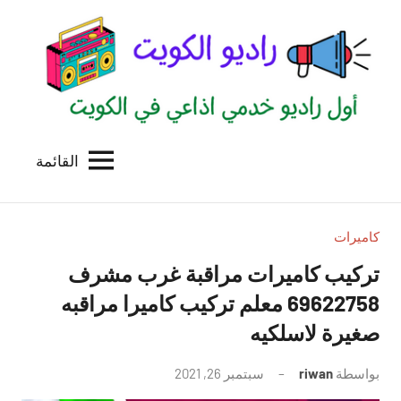
لتجاوز
لى
لمحتوى
القائمة
راديو
اول
منصة
الكويت
اذاعية
للاعلانات
كاميرات
الخدمية
تركيب كاميرات مراقبة غرب مشرف
بالكويت
69622758 معلم تركيب كاميرا مراقبه
صغيرة لاسلكيه
بواسطة
riwan
سبتمبر 26, 2021
لا
توجد