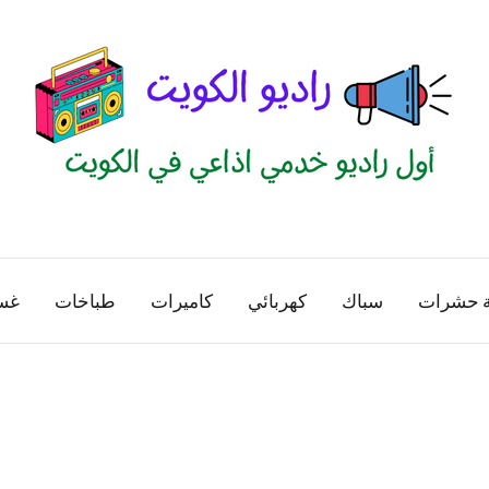
راديو
اول
منصة
الكويت
اذاعية
ة حشرات
سباك
كهربائي
كاميرات
طباخات
غس
للاعلانات
الخدمية
بالكويت