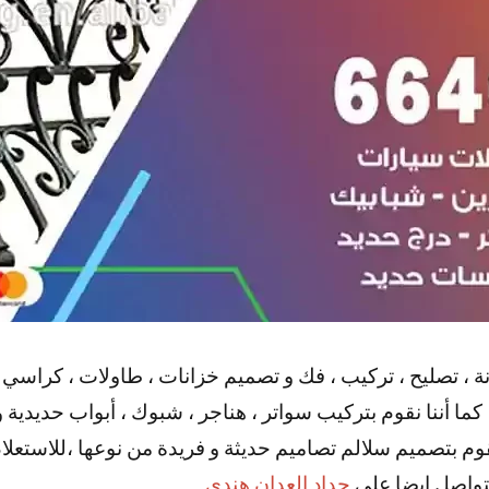
ة ، تصليح ، تركيب ، فك و تصميم خزانات ، طاولات ، كراسي ،
ما أننا نقوم بتركيب سواتر ، هناجر ، شبوك ، أبواب حديدية و 
قوم بتصميم سلالم تصاميم حديثة و فريدة من نوعها ،للاستع
لتواصل ايضا علي
حداد العدان هندي