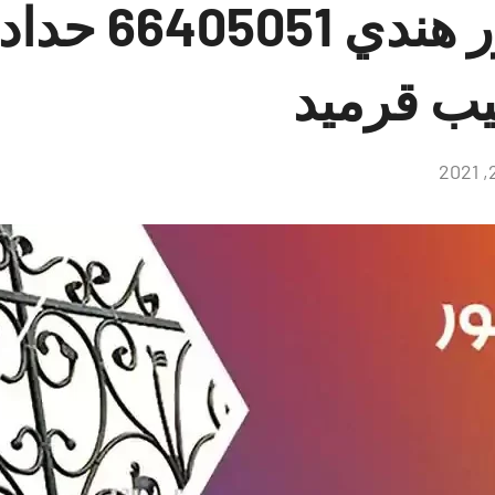
حداد القصور هن
يب قرميد
لا
توجد
تعليقات