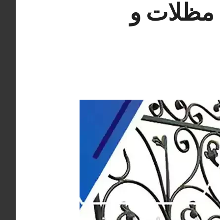
دي 66405051 حداد مظلات و