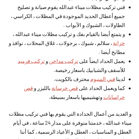
فني تركيب مظلات ميناء عبدالله يقوم صيانة و تصليح
جميع أعطال الحديد الموجودة في المظلات ، الكراسي ،
الطاولات ، الشبوك و الأبواب .
و يتمتع أيضا بالقيام بفك و تركيب مظلات ميناء عبدالله ،
خزانة
، سلالم ، شبوك ، برجولات ، غلاق المحلات ، نوافذ و
مطابخ أيضا .
يعمل الحداد ايضاً على
تركيب مداخن
و
تركيب قرميد
للأسقف والشبابيك باسعار رخيصة.
لدينا
فني المنيوم
محترف بالكويت.
كما ويعمل الحداد على
قص خرسانة
بالليزر و
قص
خراسانات
وتهشيميها باسعار بسيطة.
و العديد من أعمال الحدادة التي يقوم بها فني تركيب مظلات
ميناء عبدالله ، خدمتنا متوفرة على مدار 24 ساعة ، في أيام
العطل و المناسبات ، العطل و الأعياد الرسمية ، كما أننا