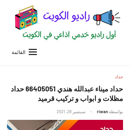
لتجاوز
لى
لمحتوى
القائمة
راديو
اول
منصة
الكويت
اذاعية
للاعلانات
حداد
الخدمية
حداد ميناء عبدالله هندي 66405051 حداد
بالكويت
مظلات و ابواب و تركيب قرميد
بواسطة
riwan
سبتمبر 28, 2021
لا
توجد
تعليقات