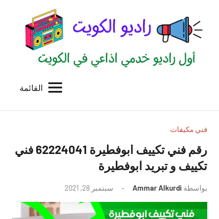
لتجاوز
لى
لمحتوى
القائمة
راديو
اول
منصة
الكويت
اذاعية
للاعلانات
فني مكيفات
الخدمية
رقم فني تكييف ابوفطيرة 62224041 فني
بالكويت
تكييف و تبريد ابوفطيرة
بواسطة
Ammar Alkurdi
سبتمبر 28, 2021
لا
توجد
تعليقات