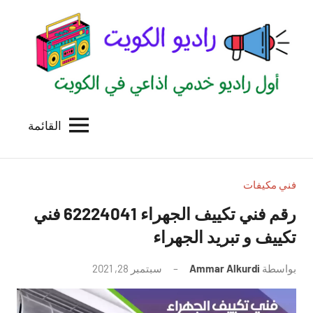
لتجاوز
لى
لمحتوى
القائمة
راديو
اول
منصة
الكويت
اذاعية
للاعلانات
فني مكيفات
الخدمية
رقم فني تكييف الجهراء 62224041 فني
بالكويت
تكييف و تبريد الجهراء
بواسطة
Ammar Alkurdi
سبتمبر 28, 2021
لا
توجد
تعليقات