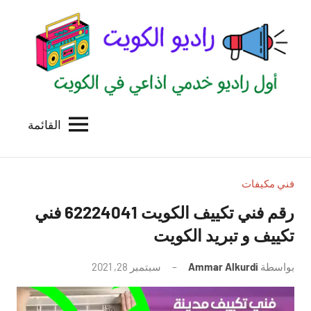
لتجاوز
لى
لمحتوى
القائمة
راديو
اول
منصة
الكويت
اذاعية
للاعلانات
فني مكيفات
الخدمية
رقم فني تكييف الكويت 62224041 فني
بالكويت
تكييف و تبريد الكويت
بواسطة
Ammar Alkurdi
سبتمبر 28, 2021
لا
توجد
تعليقات