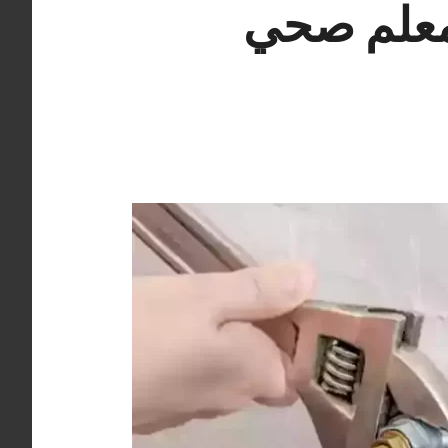
 فني صحي الري 55850065 معلم صحي