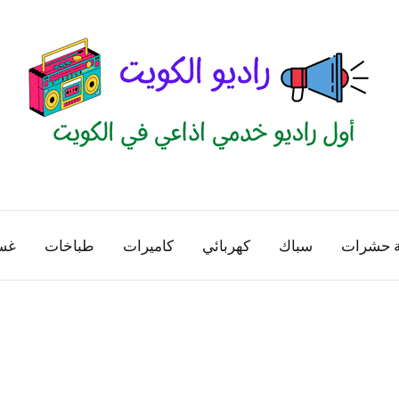
راديو
اول
منصة
الكويت
اذاعية
ة حشرات
سباك
كهربائي
كاميرات
طباخات
غس
للاعلانات
الخدمية
بالكويت