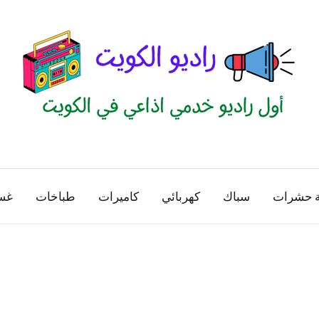
راديو
اول
منصة
الكويت
اذاعية
ة حشرات
سباك
كهربائي
كاميرات
طباخات
غس
للاعلانات
الخدمية
بالكويت