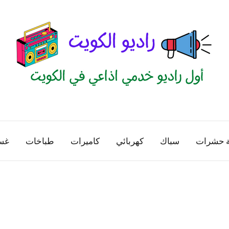
راديو
اول
منصة
الكويت
اذاعية
ة حشرات
سباك
كهربائي
كاميرات
طباخات
غس
للاعلانات
الخدمية
بالكويت