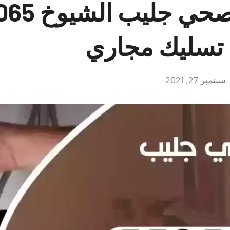
سباك فني صح
تسليك مجاري
سبتمبر 27, 2021
لا
توجد
تعليقات