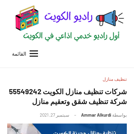
لتجاوز
لى
لمحتوى
القائمة
راديو
اول
منصة
الكويت
اذاعية
للاعلانات
تنظيف منازل
الخدمية
شركات تنظيف منازل الكويت 55549242
بالكويت
شركة تنظيف شقق وتعقيم منازل
بواسطة
Ammar Alkurdi
سبتمبر 27, 2021
لا
توجد
تعليقات