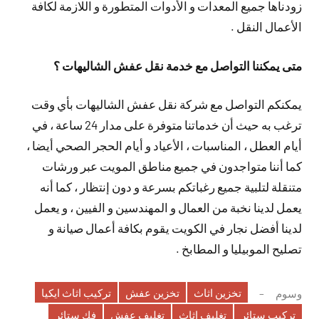
زودناها جميع المعدات و الأدوات المتطورة و اللازمة لكافة
الأعمال النقل .
متى يمكننا التواصل مع خدمة نقل عفش الشاليهات ؟
يمكنكم التواصل مع شركة نقل عفش الشاليهات بأي وقت
ترغب به حيث أن خدماتنا متوفرة على مدار 24 ساعة ، في
أيام العطل ، المناسبات ، الأعياد و أيام الحجر الصحي أيضا ،
كما أننا متواجدون في جميع مناطق المويت عبر ورشات
متنقلة لتلبية جميع رغباتكم بسرعة و دون إنتظار ، كما أنه
يعمل لدينا نخبة من العمال و المهندسين و الفيين ، و يعمل
لدينا أفضل نجار في الكويت يقوم بكافة أعمال صيانة و
تصليح الموبيليا و المطابخ .
تخزين اثاث
تخزين عفش
تركيب اثاث ايكيا
وسوم
تركيب ستائر
تغليف اثاث
تغليف عفش
فك ستائر