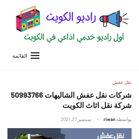
لتجاوز
لى
لمحتوى
القائمة
راديو
اول
منصة
الكويت
اذاعية
للاعلانات
نقل عفش
الخدمية
شركات نقل عفش الشاليهات 50993766
بالكويت
شركة نقل اثاث الكويت
بواسطة
riwan
سبتمبر 27, 2021
لا
توجد
تعليقات