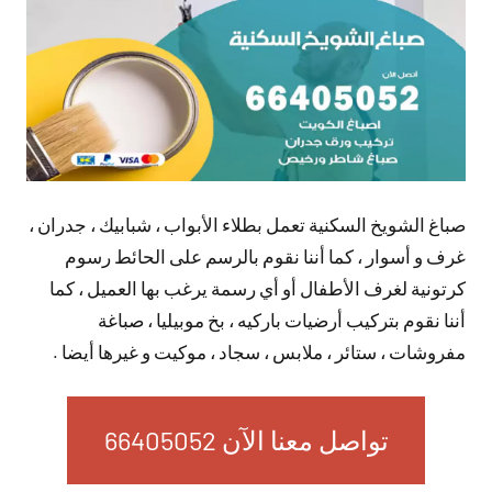
صباغ الشويخ السكنية تعمل بطلاء الأبواب ، شبابيك ، جدران ،
غرف و أسوار ، كما أننا نقوم بالرسم على الحائط رسوم
كرتونية لغرف الأطفال أو أي رسمة يرغب بها العميل ، كما
أننا نقوم بتركيب أرضيات باركيه ، بخ موبيليا ، صباغة
مفروشات ، ستائر ، ملابس ، سجاد ، موكيت و غيرها أيضا .
تواصل معنا الآن 66405052