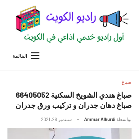
لتجاوز
لى
لمحتوى
القائمة
راديو
اول
منصة
الكويت
اذاعية
للاعلانات
صباغ
الخدمية
صباغ هندي الشويخ السكنية 66405052
بالكويت
صباغ دهان جدران و تركيب ورق جدران
بواسطة
Ammar Alkurdi
سبتمبر 28, 2021
لا
توجد
تعليقات