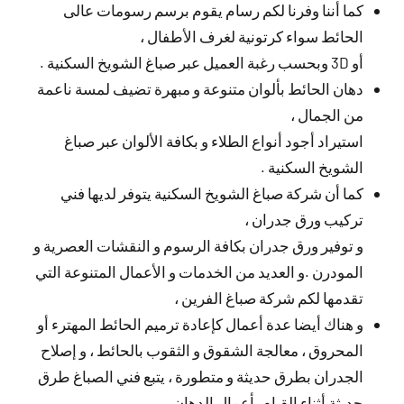
كما أننا وفرنا لكم رسام يقوم برسم رسومات عالى
الحائط سواء كرتونية لغرف الأطفال ،
أو 3D وبحسب رغبة العميل عبر صباغ الشويخ السكنية .
دهان الحائط بألوان متنوعة و مبهرة تضيف لمسة ناعمة
من الجمال ،
استيراد أجود أنواع الطلاء و بكافة الألوان عبر صباغ
الشويخ السكنية .
كما أن شركة صباغ الشويخ السكنية يتوفر لديها فني
تركيب ورق جدران ،
و توفير ورق جدران بكافة الرسوم و النقشات العصرية و
المودرن .و العديد من الخدمات و الأعمال المتنوعة التي
تقدمها لكم شركة صباغ الفرين ،
و هناك أيضا عدة أعمال كإعادة ترميم الحائط المهترء أو
المحروق ، معالجة الشقوق و الثقوب بالحائط ، و إصلاح
الجدران بطرق حديثة و متطورة ، يتبع فني الصباغ طرق
حديثة أثناء القيام بأعمال الدهان .