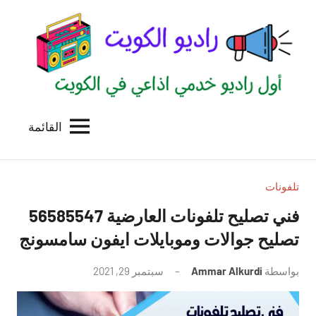
لتجاوز
لى
لمحتوى
القائمة
راديو
اول
منصة
الكويت
اذاعية
للاعلانات
تلفونات
الخدمية
فني تصليح تلفونات العارضية 56585547
بالكويت
تصليح جوالات وموبايلات ايفون سامسونج
بواسطة
Ammar Alkurdi
سبتمبر 29, 2021
لا
توجد
تعليقات