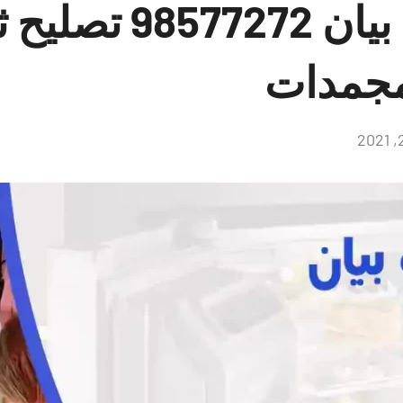
فني ثلاجات بيان 272
مجمدات
لا
توجد
تعليقات