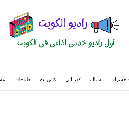
راديو
اول
منصة
الكويت
اذاعية
ة حشرات
سباك
كهربائي
كاميرات
طباخات
غس
للاعلانات
الخدمية
بالكويت