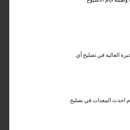
برة العالية في تصليح أي
ديجتال والHD وثلاجات فيستل ونستخدم احدث المعدات في تصليح