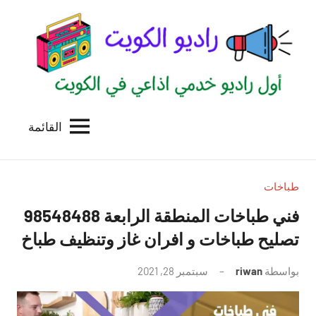
لتجاوز
لى
لمحتوى
القائمة
راديو
اول
منصة
الكويت
اذاعية
للاعلانات
طباخات
الخدمية
فني طباخات المنطقة الرابعة 98548488
بالكويت
تصليح طباخات و افران غاز وتنظيف طباخ
بواسطة
riwan
سبتمبر 28, 2021
لا
توجد
تعليقات