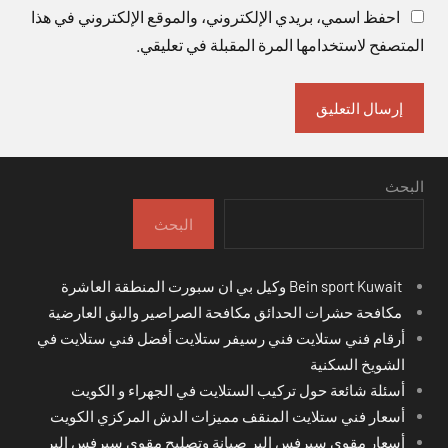
احفظ اسمي، بريدي الإلكتروني، والموقع الإلكتروني في هذا
المتصفح لاستخدامها المرة المقبلة في تعليقي.
البحث
البحث
Bein sport Kuwait وكيل بي ان سبورت المنطقة العاشرة
مكافحة حشرات الحدائق مكافحة الصراصير والبق العارضية
أرقام فني ستلايت فني رسيفر ستلايت أفضل فني ستلايت في
الشويخ السكنية
أسئلة شائعة حول تركيب الستلايت في الجهراء و الكويت
أسعار فني ستلايت المنقف مميزات الدش المركزي الكويت
أسعار مقوي سيرفس البر صيانة وتصليح مقوي سيرفس البر