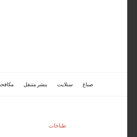
التجاوز
إلى
المحتوى
صباغ
ستلايت
بنشر متنقل
مكافح
طباخات