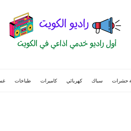
راديو
اول
منصة
الكويت
اذاعية
ة حشرات
سباك
كهربائي
كاميرات
طباخات
غس
للاعلانات
الخدمية
بالكويت