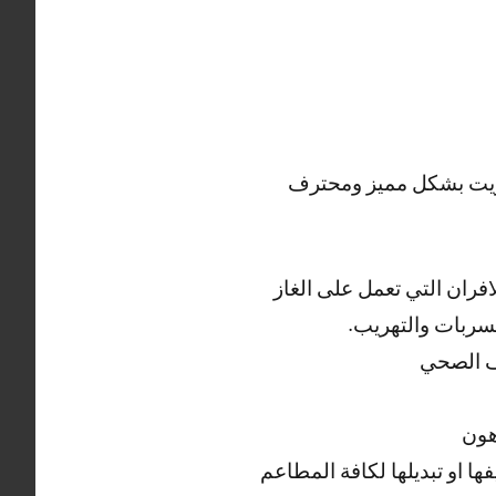
كويت بشكل مميز ومحترف
فران التي تعمل على الغاز
تسربات والتهريب.
يف الصحي
هون
ا او تبديلها لكافة المطاعم