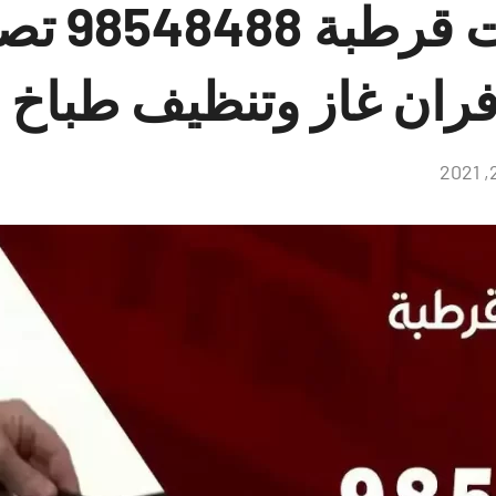
فني طباخات قرطب
فران غاز وتنظيف طباخ
لا
توجد
تعليقات