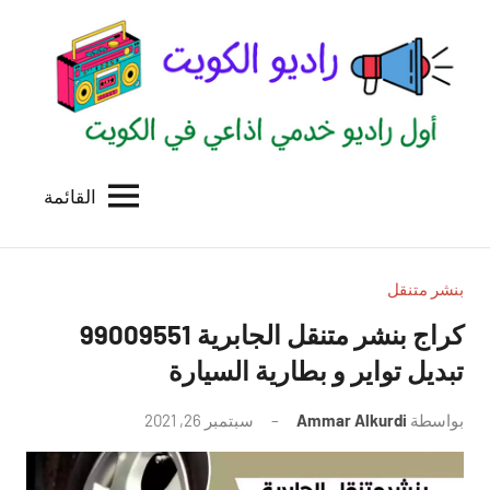
لتجاوز
لى
لمحتوى
القائمة
راديو
اول
منصة
الكويت
اذاعية
للاعلانات
بنشر متنقل
الخدمية
بالكويت
تبديل تواير و بطارية السيارة
بواسطة
Ammar Alkurdi
سبتمبر 26, 2021
لا
توجد
تعليقات