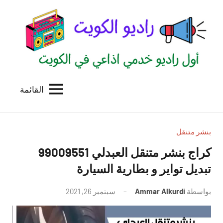
لتجاوز
لى
لمحتوى
القائمة
راديو
اول
منصة
الكويت
اذاعية
للاعلانات
بنشر متنقل
الخدمية
بالكويت
تبديل تواير و بطارية السيارة
بواسطة
Ammar Alkurdi
سبتمبر 26, 2021
لا
توجد
تعليقات