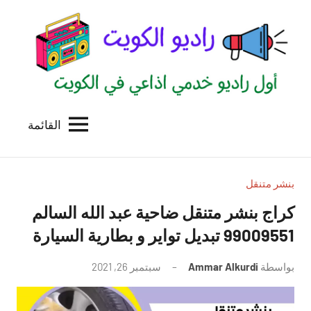
لتجاوز
لى
لمحتوى
القائمة
راديو
اول
منصة
الكويت
اذاعية
للاعلانات
بنشر متنقل
الخدمية
كراج بنشر متنقل ضاحية عبد الله السالم
بالكويت
99009551‬ تبديل تواير و بطارية السيارة
بواسطة
Ammar Alkurdi
سبتمبر 26, 2021
لا
توجد
تعليقات