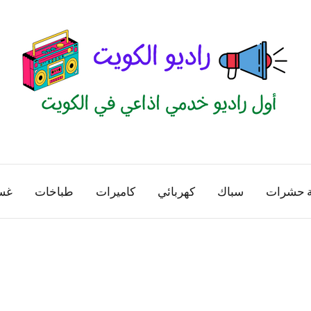
راديو
اول
منصة
الكويت
اذاعية
ة حشرات
سباك
كهربائي
كاميرات
طباخات
غس
للاعلانات
الخدمية
بالكويت