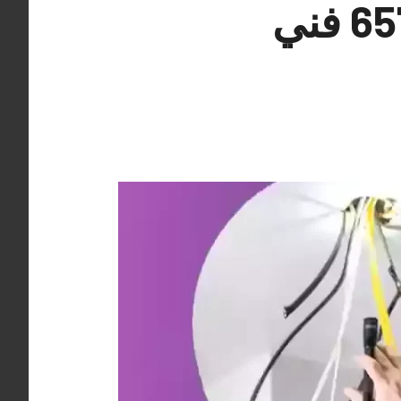
معلم كهربائي منازل الرقة 65742444 فني