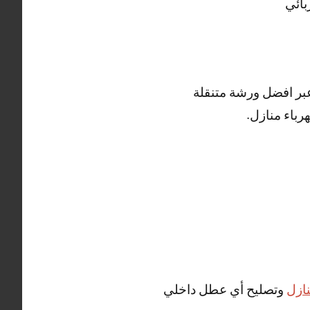
بائي
عبر افضل ورشة متنقلة
رباء منازل.
نازل
وتصليح أي عطل داخلي