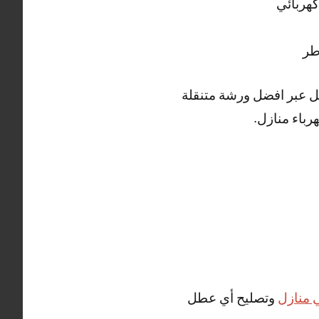
هربائي
طر
ل عبر افضل ورشة متنقلة
رباء منازل.
 منازل
وتصليح أي عطل