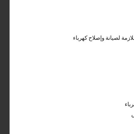
لازمة لصيانة وإصلاح كهرباء
باء
ص