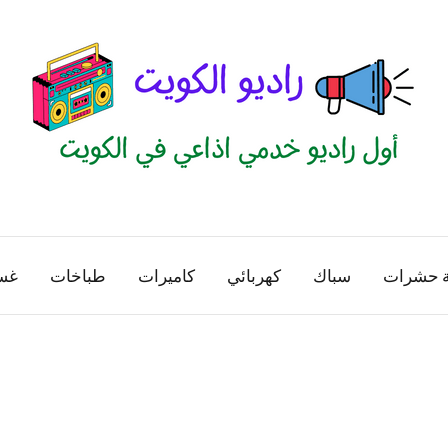
راديو
اول
منصة
الكويت
اذاعية
ة حشرات
سباك
كهربائي
كاميرات
طباخات
غس
للاعلانات
الخدمية
بالكويت