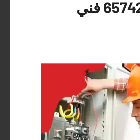
معلم كهربائي منازل المسايل 65742444 فني