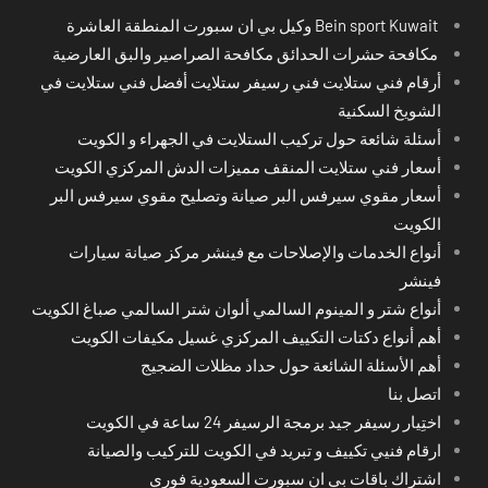
Bein sport Kuwait وكيل بي ان سبورت المنطقة العاشرة
مكافحة حشرات الحدائق مكافحة الصراصير والبق العارضية
أرقام فني ستلايت فني رسيفر ستلايت أفضل فني ستلايت في
الشويخ السكنية
أسئلة شائعة حول تركيب الستلايت في الجهراء و الكويت
أسعار فني ستلايت المنقف مميزات الدش المركزي الكويت
أسعار مقوي سيرفس البر صيانة وتصليح مقوي سيرفس البر
الكويت
أنواع الخدمات والإصلاحات مع فينشر مركز صيانة سيارات
فينشر
أنواع شتر و المينوم السالمي ألوان شتر السالمي صباغ الكويت
أهم أنواع دكتات التكييف المركزي غسيل مكيفات الكويت
أهم الأسئلة الشائعة حول حداد مظلات الضجيج
اتصل بنا
اختِيار رسيفر جيد برمجة الرسيفر 24 ساعة في الكويت
ارقام فنيي تكييف و تبريد في الكويت للتركيب والصيانة
اشتراك باقات بي ان سبورت السعودية فوري