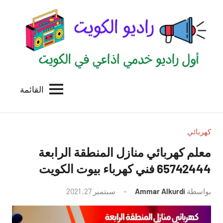
لتجاوز
لى
لمحتوى
القائمة
راديو
اول
منصة
الكويت
اذاعية
للاعلانات
كهربائي
الخدمية
معلم كهربائي منازل المنطقة الرابعة
بالكويت
65742444 فني كهرباء بيوت الكويت
بواسطة
Ammar Alkurdi
سبتمبر 27, 2021
لا
توجد
تعليقات