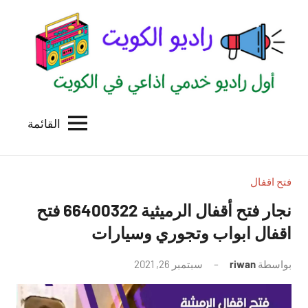
لتجاوز
لى
لمحتوى
القائمة
راديو
اول
منصة
الكويت
اذاعية
للاعلانات
فتح اقفال
الخدمية
نجار فتح أقفال الرميثية 66400322 فتح
بالكويت
اقفال ابواب وتجوري وسيارات
بواسطة
riwan
سبتمبر 26, 2021
لا
توجد
تعليقات