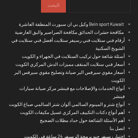
البحث
Bein sport Kuwait وكيل بي ان سبورت المنطقة العاشرة
مكافحة حشرات الحدائق مكافحة الصراصير والبق العارضية
أرقام فني ستلايت فني رسيفر ستلايت أفضل فني ستلايت في
الشويخ السكنية
أسئلة شائعة حول تركيب الستلايت في الجهراء و الكويت
أسعار فني ستلايت المنقف مميزات الدش المركزي الكويت
أسعار مقوي سيرفس البر صيانة وتصليح مقوي سيرفس البر
الكويت
أنواع الخدمات والإصلاحات مع فينشر مركز صيانة سيارات
فينشر
أنواع شتر و المينوم السالمي ألوان شتر السالمي صباغ الكويت
أهم أنواع دكتات التكييف المركزي غسيل مكيفات الكويت
أهم الأسئلة الشائعة حول حداد مظلات الضجيج
اتصل بنا
اختِيار رسيفر جيد برمجة الرسيفر 24 ساعة في الكويت