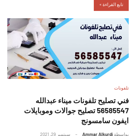
تابع القراءة
تلفونات
فني تصليح تلفونات ميناء عبدالله
56585547 تصليح جوالات وموبايلات
ايفون سامسونج
بواسطة
Ammar Alkurdi
سبتمبر 29, 2021
لا