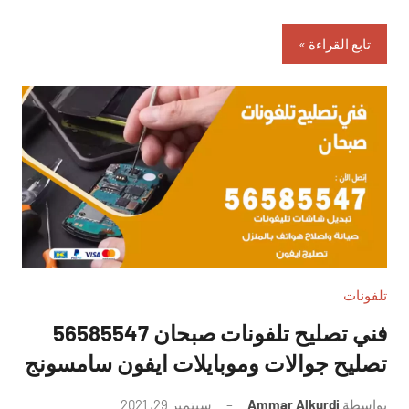
تابع القراءة
تلفونات
فني تصليح تلفونات صبحان 56585547
تصليح جوالات وموبايلات ايفون سامسونج
بواسطة
Ammar Alkurdi
سبتمبر 29, 2021
لا