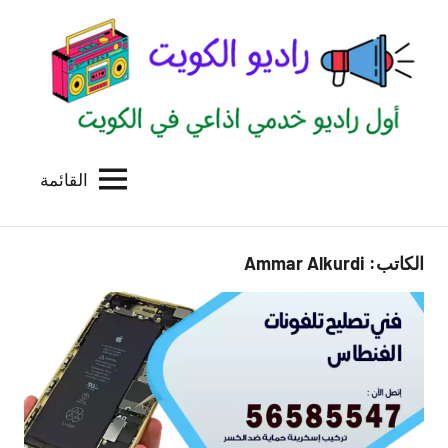
لتجاوز
لى
لمحتوى
القائمة
راديو
اول
منصة
الكويت
اذاعية
الكاتب:
Ammar Alkurdi
للاعلانات
الخدمية
بالكويت