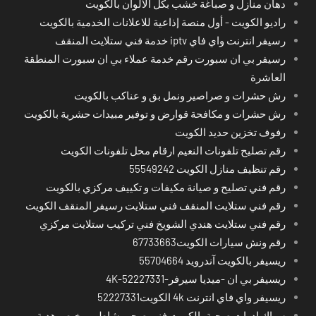
دهان منازل و صباغة خشب بكل الالوان بالكويت
راديو الكويت - أول منصة إذاعية للاعلانات الخدمية بالكويت
رسيفر انترنت واي فاي iptv خدمة فني ستلايت المنقف
رسيفر بي ان سبورت رقم خدمة عملاء بي ان سبورت المنطقة
العاشرة
رش حشرات و صراصير ونمل بق و عناكب بالكويت
رش حشرات و مكافحة قوارض و توفير مبيدات حشرية بالكويت
رفوف تخزين حديد الكويت
رقم تصليح تلفونات النعيم ارقام محل تلفونات الكويت
رقم تنظيف منازل الكويت 55549242
رقم فني تصليح و صيانة مكيفات و تكييف مركزي بالكويت
رقم فني ستلايت المنقف فني ستلايت رسيفر المنقف الكويت
رقم فني ستلايت هندي الشويخ فني تركيب ستلايت مركزي
رقم ونش سيارات الكويت67733663
ريسيفر بالكويت آندرويد 55704664
ريسيفر بي ان -ميديا سيرفر-4K-52227331
ريسيفر واي فاي انترنت 4k الكويت52227331
سباك ادوات صحية بالكويت فني صحي شاطر ورخيص هدية