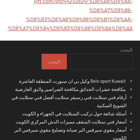
lyft.com/story4232824/%D8%A8%D9%8A-
%D8%A7%D9%86-
%D8%B3%D8%A8%D9%88%D8%B1%D8%AA-
%D8%A7%D9%84%D9%83%D9%88%D9%8A%D8%AA
البحث
البحث
Bein sport Kuwait وكيل بي ان سبورت المنطقة العاشرة
مكافحة حشرات الحدائق مكافحة الصراصير والبق العارضية
أرقام فني ستلايت فني رسيفر ستلايت أفضل فني ستلايت في
الشويخ السكنية
أسئلة شائعة حول تركيب الستلايت في الجهراء و الكويت
أسعار فني ستلايت المنقف مميزات الدش المركزي الكويت
أسعار مقوي سيرفس البر صيانة وتصليح مقوي سيرفس البر
الكويت