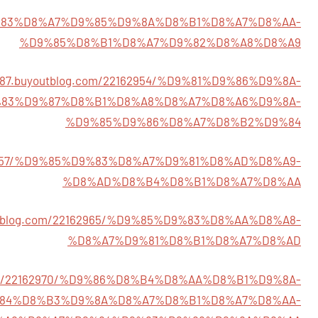
3/%D9%83%D8%A7%D9%85%D9%8A%D8%B1%D8%A7%D8%AA-
%D9%85%D8%B1%D8%A7%D9%82%D8%A8%D8%A9
0987.buyoutblog.com/22162954/%D9%81%D9%86%D9%8A-
83%D9%87%D8%B1%D8%A8%D8%A7%D8%A6%D9%8A-
%D9%85%D9%86%D8%A7%D8%B2%D9%84
2162957/%D9%85%D9%83%D8%A7%D9%81%D8%AD%D8%A9-
%D8%AD%D8%B4%D8%B1%D8%A7%D8%AA
outblog.com/22162965/%D9%85%D9%83%D8%AA%D8%A8-
%D8%A7%D9%81%D8%B1%D8%A7%D8%AD
g.com/22162970/%D9%86%D8%B4%D8%AA%D8%B1%D9%8A-
84%D8%B3%D9%8A%D8%A7%D8%B1%D8%A7%D8%AA-