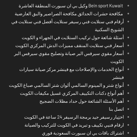
Bein sport Kuwait وكيل بي ان سبورت المنطقة العاشرة
مكافحة حشرات الحدائق مكافحة الصراصير والبق العارضية
أرقام فني ستلايت فني رسيفر ستلايت أفضل فني ستلايت في
الشويخ السكنية
أسئلة شائعة حول تركيب الستلايت في الجهراء و الكويت
أسعار فني ستلايت المنقف مميزات الدش المركزي الكويت
أسعار مقوي سيرفس البر صيانة وتصليح مقوي سيرفس البر
الكويت
أنواع الخدمات والإصلاحات مع فينشر مركز صيانة سيارات
فينشر
أنواع شتر و المينوم السالمي ألوان شتر السالمي صباغ الكويت
أهم أنواع دكتات التكييف المركزي غسيل مكيفات الكويت
أهم الأسئلة الشائعة حول حداد مظلات الضجيج
اتصل بنا
اختِيار رسيفر جيد برمجة الرسيفر 24 ساعة في الكويت
ارقام فنيي تكييف و تبريد في الكويت للتركيب والصيانة
اشتراك باقات بي ان سبورت السعودية فوري