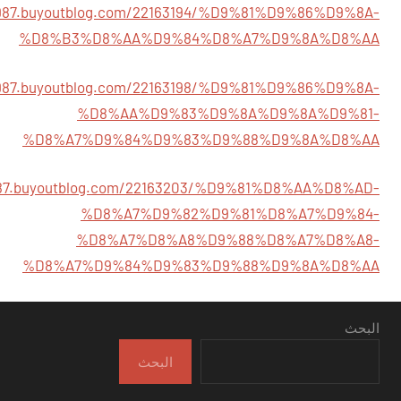
0987.buyoutblog.com/22163194/%D9%81%D9%86%D9%8A-
%D8%B3%D8%AA%D9%84%D8%A7%D9%8A%D8%AA
0987.buyoutblog.com/22163198/%D9%81%D9%86%D9%8A-
%D8%AA%D9%83%D9%8A%D9%8A%D9%81-
%D8%A7%D9%84%D9%83%D9%88%D9%8A%D8%AA
987.buyoutblog.com/22163203/%D9%81%D8%AA%D8%AD-
%D8%A7%D9%82%D9%81%D8%A7%D9%84-
%D8%A7%D8%A8%D9%88%D8%A7%D8%A8-
%D8%A7%D9%84%D9%83%D9%88%D9%8A%D8%AA
البحث
البحث