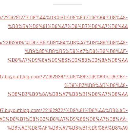
g.com/22162912/%D8%AA%D8%B1%D9%83%D9%8A%D8%A8-
%D8%B4%D9%81%D8%A7%D8%B7%D8%A7%D8%AA
g.com/22162919/%D8%B5%D9%8A%D8%A7%D9%86%D8%A9-
%D9%85%D8%B5%D8%A7%D8%B9%D8%AF-
%D8%A7%D9%84%D9%83%D9%88%D9%8A%D8%AA
987.buyoutblog.com/22162928/%D9%88%D9%86%D8%B4-
%D8%B3%D8%AD%D8%A8-
%D8%B3%D9%8A%D8%A7%D8%B1%D8%A7%D8%AA
987.buyoutblog.com/22162932/%D9%81%D8%AA%D8%AD-
AE%D8%B1%D8%B3%D8%A7%D9%86%D8%A7%D8%AA-
%D8%AC%D8%AF%D8%A7%D8%B1%D9%8A%D8%A9