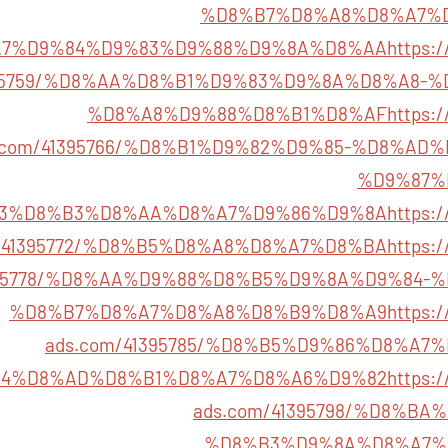
%D8%B7%D8%A8%D8%A7%
7%D9%84%D9%83%D9%88%D9%8A%D8%AA
https:/
395759/%D8%AA%D8%B1%D9%83%D9%8A%D8%A8-
%D8%A8%D9%88%D8%B1%D8%AF
https:/
.com/41395766/%D8%B1%D9%82%D9%85-%D8%AD
%D9%87%
3%D8%B3%D8%AA%D8%A7%D9%86%D9%8A
https:/
m/41395772/%D8%B5%D8%A8%D8%A7%D8%BA
https:/
1395778/%D8%AA%D9%88%D8%B5%D9%8A%D9%84-
%D8%B7%D8%A7%D8%A8%D8%B9%D8%A9
https:/
ads.com/41395785/%D8%B5%D9%86%D8%A7
4%D8%AD%D8%B1%D8%A7%D8%A6%D9%82
https:/
ads.com/41395798/%D8%B
%D8%B3%D9%8A%D8%A7%