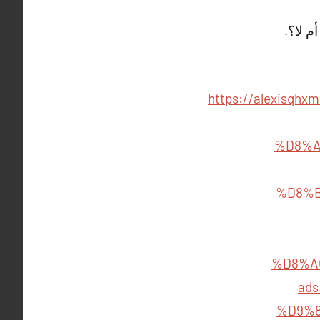
م لا؟.
https://alexisq
%D8%A
%D8%
%D8%A
ad
%D9%