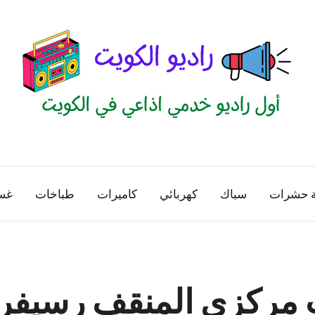
راديو
اول
منصة
الكويت
اذاعية
ة حشرات
سباك
كهربائي
كاميرات
طباخات
غس
للاعلانات
الخدمية
بالكويت
 مركزي المنقف رسيفر 