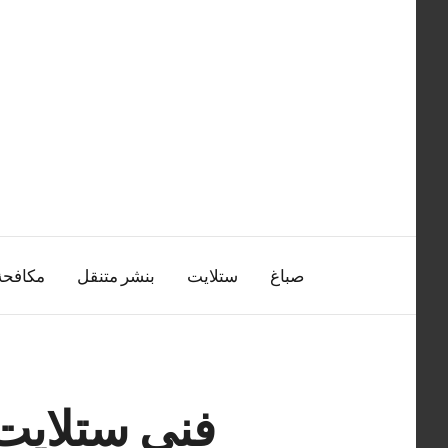
التجاوز
إلى
المحتوى
صباغ
ستلايت
بنشر متنقل
مكافح
فني ستلايت