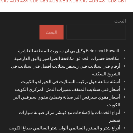
%A7%D9%84%D9%85%D8%B3%D8%A7%D9%81%D8%B1
البحث
البحث
Bein sport Kuwait وكيل بي ان سبورت المنطقة العاشرة
مكافحة حشرات الحدائق مكافحة الصراصير والبق العارضية
أرقام فني ستلايت فني رسيفر ستلايت أفضل فني ستلايت في
الشويخ السكنية
أسئلة شائعة حول تركيب الستلايت في الجهراء و الكويت
أسعار فني ستلايت المنقف مميزات الدش المركزي الكويت
أسعار مقوي سيرفس البر صيانة وتصليح مقوي سيرفس البر
الكويت
أنواع الخدمات والإصلاحات مع فينشر مركز صيانة سيارات
فينشر
أنواع شتر و المينوم السالمي ألوان شتر السالمي صباغ الكويت