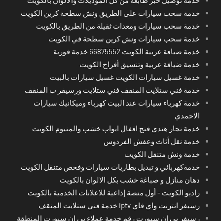
خدمة توصيل حبر طابعة من كل الموديلات والالوان بالكويت
خدمة سحب سيارات على الطريق ونش سطحة كرين الكويت
خدمة سحب سيارات ومعدات ثقيلة من الطريق بالكويت
خدمة سحب سيارات ونش كرين سطحة في الكويت
خدمة ضيافة عربية الكويت 66875552 خدمة فورية
خدمة ضيافة عربية وتنسيق أفراح الكويت
خدمة غسيل سيارات الكويت غسيل سيارات بالبيت
خدمة فني ستلايت المنقف فني ستلايت ورسيفر ب المنقف
خدمة كهرباء سيارات عند البيت كهرباء وميكانيك سيارات
الاحمدي
خدمة نجار هندي فتح اقفال ابواب خشب والمنيوم الكويت
خدمة نقل أثاث وعفش الفردوس
خدمة ونش متنقل الكويت
خدمةكهربائي و تبديل بطاريات سيارات وفحص متنقل الكويت
دهان منازل و صباغة خشب بكل الالوان بالكويت
راديو الكويت - أول منصة إذاعية للاعلانات الخدمية بالكويت
رسيفر انترنت واي فاي iptv خدمة فني ستلايت المنقف
رسيفر بي ان سبورت رقم خدمة عملاء بي ان سبورت المنطقة