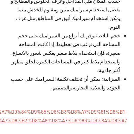
حسب المكان مثل المداخل وغرف الجلوس والمطابخ و
يفضل استخدام سيراميك متين ومقاوم للخدش بينما
يمكن استخدام سيراميك أنيق في المناطق مثل غرف
النوم.
حجم البلاط:نوفر لك أنواع من السيراميك على حجم
المساحة التي ترغب في تغطيتها. إذا كانت المساحة
صغيرة، فإن استخدام بلاط صغير يعكس شعور بالاتساع .
واستخدام بلاط كبير في المساحات الكبيرة لخلق مظهر
أكثر جاذبية.
الميزانية: يمكن أن تختلف تكلفة السيراميك على حسب
الجودة والعلامة التجارية والتصميم.
154/%D8%A7%D9%84%D9%85%D8%B3%D8%A7%D9%81%D8%B1-
%A7%D8%B3%D8%A8%D8%A7%D9%86%D9%8A%D8%A7