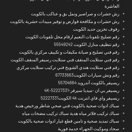
العاشرة
رش حشرات و صراصير ونمل بق و عناكب بالكويت
رش حشرات و مكافحة قوارض و توفير مبيدات حشرية بالكويت
رفوف تخزين حديد الكويت
رقم تصليح تلفونات النعيم ارقام محل تلفونات الكويت
رقم تنظيف منازل الكويت 55549242
رقم فني تصليح و صيانة مكيفات و تكييف مركزي بالكويت
رقم فني ستلايت المنقف فني ستلايت رسيفر المنقف الكويت
رقم فني ستلايت هندي الشويخ فني تركيب ستلايت مركزي
رقم ونش سيارات الكويت67733663
ريسيفر بالكويت آندرويد 55704664
ريسيفر بي ان -ميديا سيرفر-4K-52227331
ريسيفر واي فاي انترنت 4k الكويت52227331
سباك ادوات صحية بالكويت فني صحي شاطر ورخيص هدية
سباك تركيب فلاتر مياه هدية سباك تركيب مضخات مياه
سباك تمديد صحية و تامين قطع غيار ادوات صحية بالكويت
سجاد وموكيت الجهراء خدمة فورية