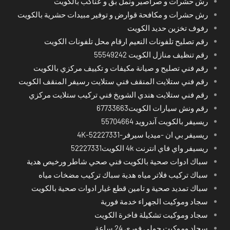
رش حشرات و صراصير ونمل بق و عناكب بالكويت
رش حشرات و مكافحة قوارض و توفير مبيدات حشرية بالكويت
رفوف تخزين حديد الكويت
رقم تصليح تلفونات النعيم ارقام محل تلفونات الكويت
رقم تنظيف منازل الكويت 55549242
رقم فني تصليح و صيانة مكيفات و تكييف مركزي بالكويت
رقم فني ستلايت المنقف فني ستلايت رسيفر المنقف الكويت
رقم فني ستلايت هندي الشويخ فني تركيب ستلايت مركزي
رقم ونش سيارات الكويت67733663
ريسيفر بالكويت آندرويد 55704664
ريسيفر بي ان -ميديا سيرفر-4K-52227331
ريسيفر واي فاي انترنت 4k الكويت52227331
سباك ادوات صحية بالكويت فني صحي شاطر ورخيص هدية
سباك تركيب فلاتر مياه هدية سباك تركيب مضخات مياه
سباك تمديد صحية و تامين قطع غيار ادوات صحية بالكويت
سجاد وموكيت الجهراء خدمة فورية
سجاد وموكيت تشكيلة فاخرة الكويت
سجاد وموكيت حولي فوري 24 ساعة