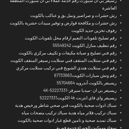
رسيفر بي ان سبورت رقم خدمة عملاء بي ان سبورت المنطقة
العاشرة
رش حشرات و صراصير ونمل بق و عناكب بالكويت
رش حشرات و مكافحة قوارض و توفير مبيدات حشرية بالكويت
رفوف تخزين حديد الكويت
رقم تصليح تلفونات النعيم ارقام محل تلفونات الكويت
رقم تنظيف منازل الكويت 55549242
رقم فني تصليح و صيانة مكيفات و تكييف مركزي بالكويت
رقم فني ستلايت المنقف فني ستلايت رسيفر المنقف الكويت
رقم فني ستلايت هندي الشويخ فني تركيب ستلايت مركزي
رقم ونش سيارات الكويت67733663
ريسيفر بالكويت آندرويد 55704664
ريسيفر بي ان -ميديا سيرفر-4K-52227331
ريسيفر واي فاي انترنت 4k الكويت52227331
سباك ادوات صحية بالكويت فني صحي شاطر ورخيص هدية
سباك تركيب فلاتر مياه هدية سباك تركيب مضخات مياه
سباك تمديد صحية و تامين قطع غيار ادوات صحية بالكويت
سجاد وموكيت الجهراء خدمة فورية