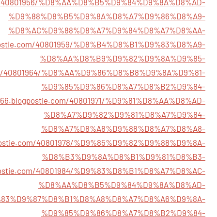
ie.com/40801956/%D8%AA%D8%B5%D9%84%D9%8A%D8%AD-
%D9%88%D8%B5%D9%8A%D8%A7%D9%86%D8%A9-
%D8%AC%D9%88%D8%A7%D9%84%D8%A7%D8%AA-
logpostie.com/40801959/%D8%B4%D8%B1%D9%83%D8%A9-
%D8%AA%D8%B9%D9%82%D9%8A%D9%85-
ie.com/40801964/%D8%AA%D9%86%D8%B8%D9%8A%D9%81-
%D9%85%D9%86%D8%A7%D8%B2%D9%84-
98766.blogpostie.com/40801971/%D9%81%D8%AA%D8%AD-
%D8%A7%D9%82%D9%81%D8%A7%D9%84-
%D8%A7%D8%A8%D9%88%D8%A7%D8%A8-
logpostie.com/40801978/%D9%85%D9%82%D9%88%D9%8A-
%D8%B3%D9%8A%D8%B1%D9%81%D8%B3-
logpostie.com/40801984/%D9%83%D8%B1%D8%A7%D8%AC-
%D8%AA%D8%B5%D9%84%D9%8A%D8%AD-
93/%D9%83%D9%87%D8%B1%D8%A8%D8%A7%D8%A6%D9%8A-
%D9%85%D9%86%D8%A7%D8%B2%D9%84-