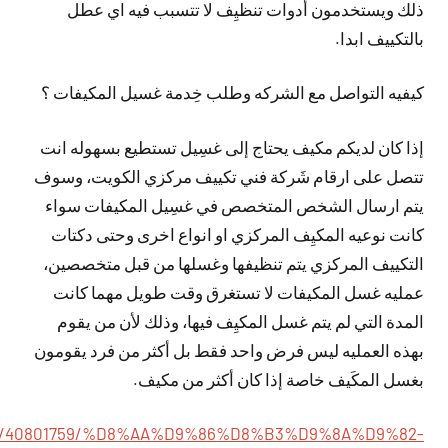
ذلك ويستخدمون أدوات تنظيِف لا تتسبب فيه اي عطل
بالتكييف ابدا.
كيفيه التواصل مع الشركه وطلب خِدمة غسيل المكيفات ؟
إذا كان لديكم مكيف يحتاج إلى غسِيل تستطيع بسهوله انت
تتصل على ارقام شَركة فني تكييف مركزي الكويت، وسوف
يتم ارسال الشخص المتخصص في غسِيل المكيفات سواء
كانت نوعيه المكيِف المركزي او انواع اخرى وحتى دكتات
التكييف المركزي يتم تنظيفها وغسلها من قبل متخصصين،
عمليه غسل المكيفات لا تستغرق وقت طويل مهما كانت
المدة التي لم يتم غسل المكيِف فيها، وذلك لأن من يقوم
بهذه العمليه ليس فرض واحد فقط بل أكثر من فرد يقومون
بغسل المكَيف خاصة إذا كان أكثر من مكيف.
ie.com/40801759/%D8%AA%D9%86%D8%B3%D9%8A%D9%82-