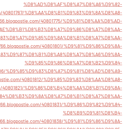
%D8%AD%D8%AF%D8%A7%D8%A6%D9%82-
ie.com/40801767/%D8%AA%D8%B1%D9%83%D9%8A%D8%A8-
98766.blogpostie.com/40801775/%D9%81%D8%AA%D8%AD-
AE%D8%B1%D8%B3%D8%A7%D9%86%D8%A7%D8%AA-
87/%D9%83%D8%A7%D9%85%D9%8A%D8%B1%D8%A7%D8%AA-
98766.blogpostie.com/40801801/%D9%81%D9%86%D9%8A-
83%D9%87%D8%B1%D8%A8%D8%A7%D8%A6%D9%8A-
%D9%85%D9%86%D8%A7%D8%B2%D9%84-
40801806/%D9%85%D9%83%D8%A7%D9%81%D8%AD%D8%A9-
logpostie.com/40801812/%D9%85%D9%83%D8%AA%D8%A8-
ie.com/40801821/%D9%86%D8%B4%D8%AA%D8%B1%D9%8A-
84%D8%B3%D9%8A%D8%A7%D8%B1%D8%A7%D8%AA-
98766.blogpostie.com/40801831/%D9%86%D9%82%D9%84-
%D8%B9%D9%81%D8%B4-
98766.blogpostie.com/40801838/%D9%81%D9%86%D9%8A-