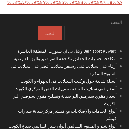
%D8%A7%D9%84%D9%83%D9%88%D9%8A%D8%AA
البحث
البحث
Bein sport Kuwait وكيل بي ان سبورت المنطقة العاشرة
مكافحة حشرات الحدائق مكافحة الصراصير والبق العارضية
أرقام فني ستلايت فني رسيفر ستلايت أفضل فني ستلايت في
الشويخ السكنية
أسئلة شائعة حول تركيب الستلايت في الجهراء و الكويت
أسعار فني ستلايت المنقف مميزات الدش المركزي الكويت
أسعار مقوي سيرفس البر صيانة وتصليح مقوي سيرفس البر
الكويت
أنواع الخدمات والإصلاحات مع فينشر مركز صيانة سيارات
فينشر
أنواع شتر و المينوم السالمي ألوان شتر السالمي صباغ الكويت