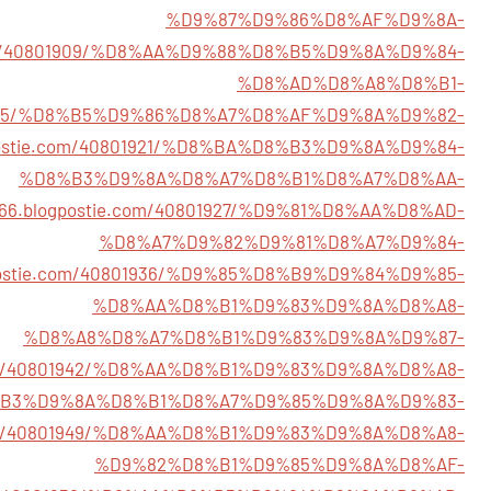
%D9%87%D9%86%D8%AF%D9%8A-
ie.com/40801909/%D8%AA%D9%88%D8%B5%D9%8A%D9%84-
%D8%AD%D8%A8%D8%B1-
40801915/%D8%B5%D9%86%D8%A7%D8%AF%D9%8A%D9%82-
logpostie.com/40801921/%D8%BA%D8%B3%D9%8A%D9%84-
%D8%B3%D9%8A%D8%A7%D8%B1%D8%A7%D8%AA-
98766.blogpostie.com/40801927/%D9%81%D8%AA%D8%AD-
%D8%A7%D9%82%D9%81%D8%A7%D9%84-
logpostie.com/40801936/%D9%85%D8%B9%D9%84%D9%85-
%D8%AA%D8%B1%D9%83%D9%8A%D8%A8-
%D8%A8%D8%A7%D8%B1%D9%83%D9%8A%D9%87-
ie.com/40801942/%D8%AA%D8%B1%D9%83%D9%8A%D8%A8-
B3%D9%8A%D8%B1%D8%A7%D9%85%D9%8A%D9%83-
ie.com/40801949/%D8%AA%D8%B1%D9%83%D9%8A%D8%A8-
%D9%82%D8%B1%D9%85%D9%8A%D8%AF-