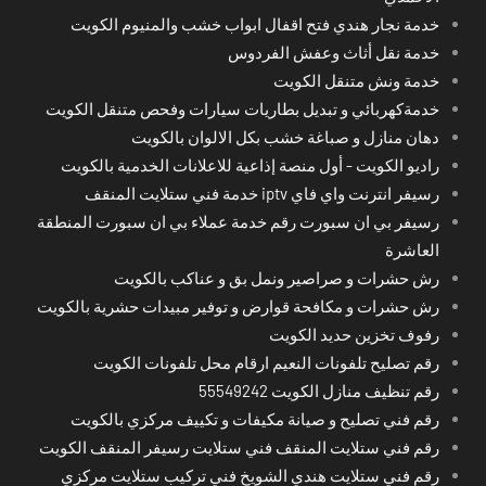
خدمة نجار هندي فتح اقفال ابواب خشب والمنيوم الكويت
خدمة نقل أثاث وعفش الفردوس
خدمة ونش متنقل الكويت
خدمةكهربائي و تبديل بطاريات سيارات وفحص متنقل الكويت
دهان منازل و صباغة خشب بكل الالوان بالكويت
راديو الكويت - أول منصة إذاعية للاعلانات الخدمية بالكويت
رسيفر انترنت واي فاي iptv خدمة فني ستلايت المنقف
رسيفر بي ان سبورت رقم خدمة عملاء بي ان سبورت المنطقة
العاشرة
رش حشرات و صراصير ونمل بق و عناكب بالكويت
رش حشرات و مكافحة قوارض و توفير مبيدات حشرية بالكويت
رفوف تخزين حديد الكويت
رقم تصليح تلفونات النعيم ارقام محل تلفونات الكويت
رقم تنظيف منازل الكويت 55549242
رقم فني تصليح و صيانة مكيفات و تكييف مركزي بالكويت
رقم فني ستلايت المنقف فني ستلايت رسيفر المنقف الكويت
رقم فني ستلايت هندي الشويخ فني تركيب ستلايت مركزي