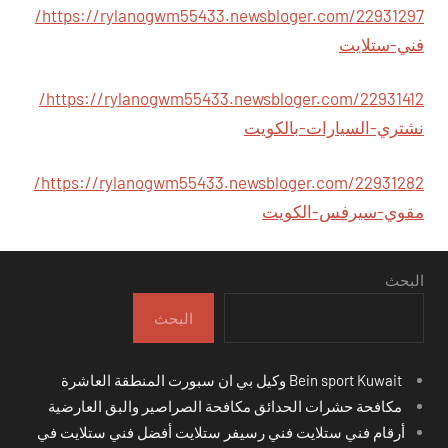
https://rylanogwm55433.newsbloger.com/22931297/
فني-ستلايت
https://rylanogwm55433.newsbloger.com/22931412/
نشتري-السيارات-بالكويت
https://rylanogwm55433.newsbloger.com/22931282/
مقوي-سيرفس-الكويت
البحث
البحث
Bein sport Kuwait وكيل بي ان سبورت المنطقة العاشرة
مكافحة حشرات الحدائق مكافحة الصراصير والبق العارضية
أرقام فني ستلايت فني رسيفر ستلايت أفضل فني ستلايت في