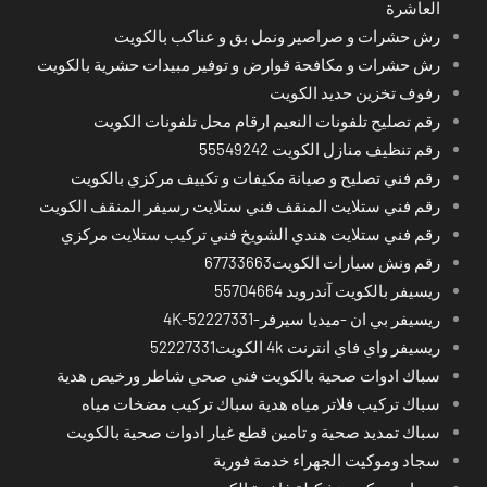
العاشرة
رش حشرات و صراصير ونمل بق و عناكب بالكويت
رش حشرات و مكافحة قوارض و توفير مبيدات حشرية بالكويت
رفوف تخزين حديد الكويت
رقم تصليح تلفونات النعيم ارقام محل تلفونات الكويت
رقم تنظيف منازل الكويت 55549242
رقم فني تصليح و صيانة مكيفات و تكييف مركزي بالكويت
رقم فني ستلايت المنقف فني ستلايت رسيفر المنقف الكويت
رقم فني ستلايت هندي الشويخ فني تركيب ستلايت مركزي
رقم ونش سيارات الكويت67733663
ريسيفر بالكويت آندرويد 55704664
ريسيفر بي ان -ميديا سيرفر-4K-52227331
ريسيفر واي فاي انترنت 4k الكويت52227331
سباك ادوات صحية بالكويت فني صحي شاطر ورخيص هدية
سباك تركيب فلاتر مياه هدية سباك تركيب مضخات مياه
سباك تمديد صحية و تامين قطع غيار ادوات صحية بالكويت
سجاد وموكيت الجهراء خدمة فورية