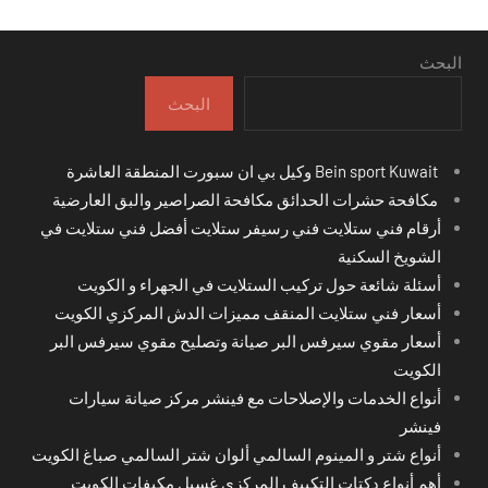
البحث
البحث
Bein sport Kuwait وكيل بي ان سبورت المنطقة العاشرة
مكافحة حشرات الحدائق مكافحة الصراصير والبق العارضية
أرقام فني ستلايت فني رسيفر ستلايت أفضل فني ستلايت في
الشويخ السكنية
أسئلة شائعة حول تركيب الستلايت في الجهراء و الكويت
أسعار فني ستلايت المنقف مميزات الدش المركزي الكويت
أسعار مقوي سيرفس البر صيانة وتصليح مقوي سيرفس البر
الكويت
أنواع الخدمات والإصلاحات مع فينشر مركز صيانة سيارات
فينشر
أنواع شتر و المينوم السالمي ألوان شتر السالمي صباغ الكويت
أهم أنواع دكتات التكييف المركزي غسيل مكيفات الكويت